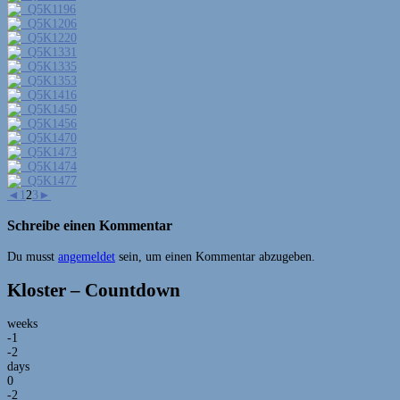
◄
1
2
3
►
Schreibe einen Kommentar
Du musst
angemeldet
sein, um einen Kommentar abzugeben.
Kloster – Countdown
weeks
-1
-2
days
0
-2