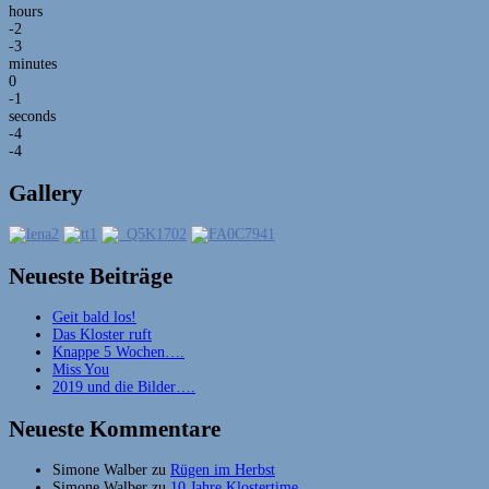
hours
-2
-3
minutes
0
-1
seconds
-4
-4
Gallery
Neueste Beiträge
Geit bald los!
Das Kloster ruft
Knappe 5 Wochen….
Miss You
2019 und die Bilder….
Neueste Kommentare
Simone Walber
zu
Rügen im Herbst
Simone Walber
zu
10 Jahre Klostertime