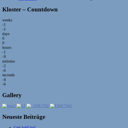
Kloster – Countdown
weeks
-1
-1
days
0
0
hours
-1
-9
minutes
-2
-6
seconds
-4
-6
Gallery
Neueste Beiträge
Geit bald los!